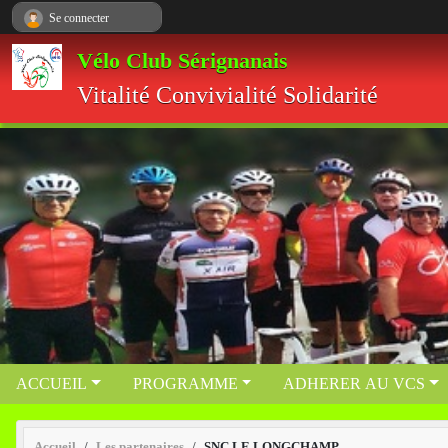
Panneau de gestion des cookies
Se connecter
Vélo Club Sérignanais
Vitalité Convivialité Solidarité
ACCUEIL
PROGRAMME
ADHERER AU VCS
Accueil
Les partenaires
SNC LE LONGCHAMP